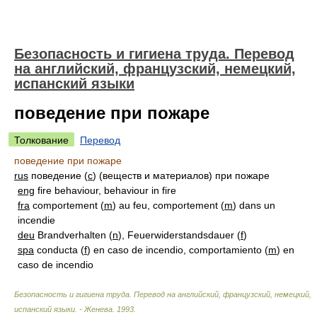
Безопасность и гигиена труда. Перевод
на английский, французский, немецкий,
испанский языки
поведение при пожаре
Толкование
Перевод
поведение при пожаре
rus
поведение (
с
) (веществ и материалов) при пожаре
eng
fire behaviour, behaviour in fire
fra
comportement (
m
) au feu, comportement (
m
) dans un
incendie
deu
Brandverhalten (
n
), Feuerwiderstandsdauer (
f
)
spa
conducta (
f
) en caso de incendio, comportamiento (
m
) en
caso de incendio
Безопасность и гигиена труда. Перевод на английский, французский, немецкий,
испанский языки. - Женева
.
1993
.