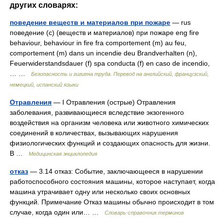
других словарях:
поведение веществ и материалов при пожаре
— rus
поведение (с) (веществ и материалов) при пожаре eng fire
behaviour, behaviour in fire fra comportement (m) au feu,
comportement (m) dans un incendie deu Brandverhalten (n),
Feuerwiderstandsdauer (f) spa conducta (f) en caso de incendio,
… …
Безопасность и гигиена труда. Перевод на английский, французский,
немецкий, испанский языки
Отравления
— I Отравления (острые) Отравления
заболевания, развивающиеся вследствие экзогенного
воздействия на организм человека или животного химических
соединений в количествах, вызывающих нарушения
физиологических функций и создающих опасность для жизни.
В …
Медицинская энциклопедия
отказ
— 3.14 отказ: Событие, заключающееся в нарушении
работоспособного состояния машины, которое наступает, когда
машина утрачивает одну или несколько своих основных
функций. Примечание Отказ машины обычно происходит в том
случае, когда один или… …
Словарь-справочник терминов