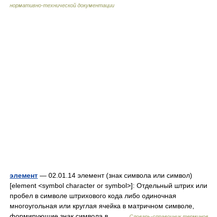
нормативно-технической документации
элемент
— 02.01.14 элемент (знак символа или символ)
[element <symbol character or symbol>]: Отдельный штрих или
пробел в символе штрихового кода либо одиночная
многоугольная или круглая ячейка в матричном символе,
формирующие знак символа в… …
Словарь-справочник терминов